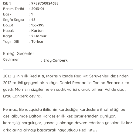
ISBN
:
9789750824388
Basım Tarihi
:
2013-01
Baskı
:
1
Sayfa Sayısı
:
48
Boyut
:
135x195
Kapak
:
Karton
Kağıt
:
2.Hamur
Yayın Dili
:
Türkçe
Emeği Geçenler
Çevirmen
:
Eray Canberk
2013 yılının ilk Red Kiti, Morrisin İzinde Red Kit Serüvenleri dizisinden
2012 tarihli yepyeni bir hikâye. Daniel Pennac ile Tonino Benacquista
yazdı, Morrisin çizgilerine en sadık varisi olarak bilinen Achdé çizdi,
Eray Canberk çevirdi.
Pennac, Benacquista ikilisinin kardeşliğe, kardeşlere ithaf ettiği bu
özel albümde Dalton Kardeşler ilk kez birbirlerinden ayrılıyor,
kardeşliği sorguluyor, yasadışı olmaya devam ederken yasaları ilk kez
...
arkalarına almayı başararak haydutluğu Red Kit