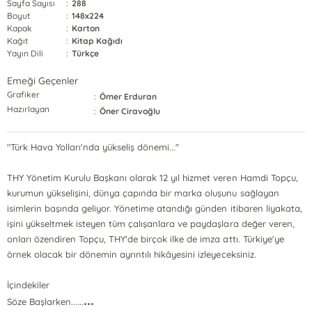
Sayfa Sayısı
:
288
Boyut
:
148x224
Kapak
:
Karton
Kağıt
:
Kitap Kağıdı
Yayın Dili
:
Türkçe
Emeği Geçenler
Grafiker
:
Ömer Erduran
Hazırlayan
:
Öner Ciravoğlu
"Türk Hava Yolları'nda yükseliş dönemi..."
THY Yönetim Kurulu Başkanı olarak 12 yıl hizmet veren Hamdi Topçu,
kurumun yükselişini, dünya çapında bir marka oluşunu sağlayan
isimlerin başında geliyor. Yönetime atandığı günden itibaren liyakata,
işini yükseltmek isteyen tüm çalışanlara ve paydaşlara değer veren,
onları özendiren Topçu, THY'de birçok ilke de imza attı. Türkiye'ye
örnek olacak bir dönemin ayrıntılı hikâyesini izleyeceksiniz.
İçindekiler
...
Söze Başlarken......