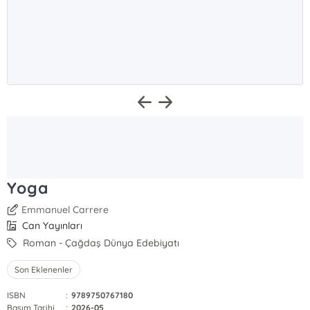
Yoga
Emmanuel Carrere
Can Yayınları
Roman - Çağdaş Dünya Edebiyatı
Son Eklenenler
ISBN
:
9789750767180
Basım Tarihi
:
2026-05