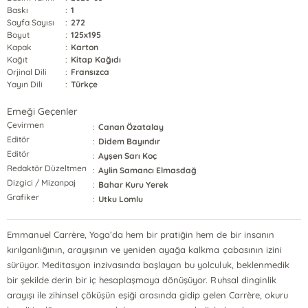
Baskı
:
1
Sayfa Sayısı
:
272
Boyut
:
125x195
Kapak
:
Karton
Kağıt
:
Kitap Kağıdı
Orjinal Dili
:
Fransızca
Yayın Dili
:
Türkçe
Emeği Geçenler
Çevirmen
:
Canan Özatalay
Editör
:
Didem Bayındır
Editör
:
Ayşen Sarı Koç
Redaktör Düzeltmen
:
Aylin Samancı Elmasdağ
Dizgici / Mizanpaj
:
Bahar Kuru Yerek
Grafiker
:
Utku Lomlu
Emmanuel Carrère, Yoga’da hem bir pratiğin hem de bir insanın
kırılganlığının, arayışının ve yeniden ayağa kalkma çabasının izini
sürüyor. Meditasyon inzivasında başlayan bu yolculuk, beklenmedik
bir şekilde derin bir iç hesaplaşmaya dönüşüyor. Ruhsal dinginlik
arayışı ile zihinsel çöküşün eşiği arasında gidip gelen Carrère, okuru