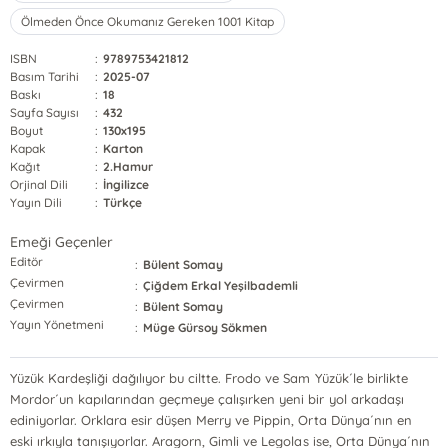
Ölmeden Önce Okumanız Gereken 1001 Kitap
ISBN
:
9789753421812
Basım Tarihi
:
2025-07
Baskı
:
18
Sayfa Sayısı
:
432
Boyut
:
130x195
Kapak
:
Karton
Kağıt
:
2.Hamur
Orjinal Dili
:
İngilizce
Yayın Dili
:
Türkçe
Emeği Geçenler
Editör
:
Bülent Somay
Çevirmen
:
Çiğdem Erkal Yeşilbademli
Çevirmen
:
Bülent Somay
Yayın Yönetmeni
:
Müge Gürsoy Sökmen
Yüzük Kardeşliği dağılıyor bu ciltte. Frodo ve Sam Yüzük´le birlikte
Mordor´un kapılarından geçmeye çalışırken yeni bir yol arkadaşı
ediniyorlar. Orklara esir düşen Merry ve Pippin, Orta Dünya´nın en
eski ırkıyla tanışıyorlar. Aragorn, Gimli ve Legolas ise, Orta Dünya´nın