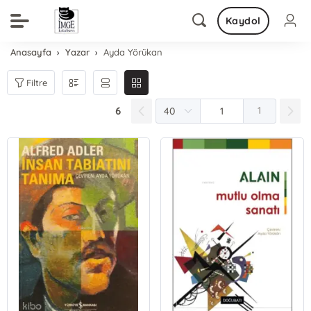
Kaydol
Anasayfa
Yazar
Ayda Yörükan
Filtre
6
1