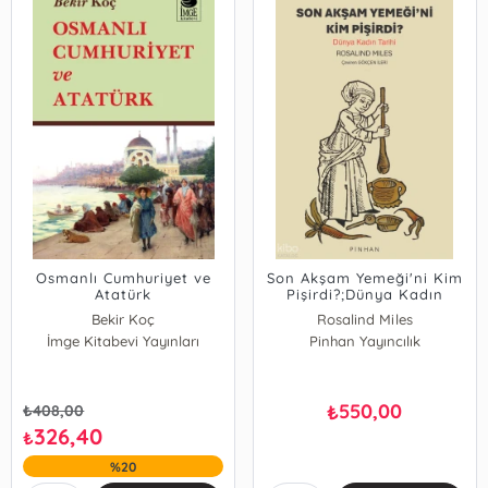
Osmanlı Cumhuriyet ve
Son Akşam Yemeği'ni Kim
Atatürk
Pişirdi?;Dünya Kadın
Tarihi
Bekir Koç
Rosalind Miles
İmge Kitabevi Yayınları
Pinhan Yayıncılık
550,00
₺
₺
408,00
326,40
₺
%20