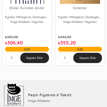
Ölüler Evinden Anılar
Ezilenler
Fyodor Mihayloviç Dostoyevski
Fyodor Mihayloviç Dostoyevski
İmge Kitabevi Yayınları
İmge Kitabevi Yayınları
₺
383,00
₺
444,00
306,40
355,20
₺
₺
%20
%20
Sepete Ekle
Sepete Ekle
Peşin Fiyatına 6 Taksit
İmge Kitabevi