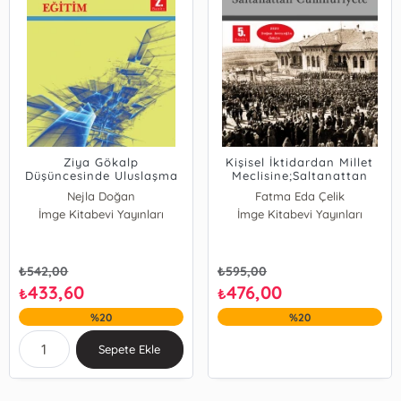
Ziya Gökalp
Kişisel İktidardan Millet
Düşüncesinde Uluslaşma
Meclisine;Saltanattan
Modernleşme ve Eğitim
Cumhuriyete
Nejla Doğan
Fatma Eda Çelik
İmge Kitabevi Yayınları
İmge Kitabevi Yayınları
₺
542,00
₺
595,00
433,60
476,00
₺
₺
%20
%20
Sepete Ekle