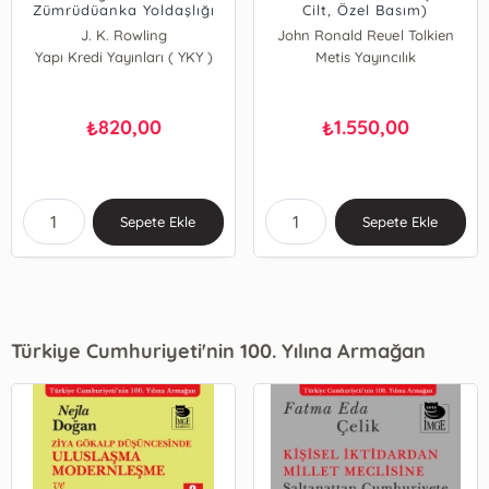
Zümrüdüanka Yoldaşlığı
Cilt, Özel Basım)
(5. Kitap)
J. K. Rowling
John Ronald Reuel Tolkien
Yapı Kredi Yayınları ( YKY )
Metis Yayıncılık
820,00
1.550,00
₺
₺
Sepete Ekle
Sepete Ekle
Türkiye Cumhuriyeti'nin 100. Yılına Armağan