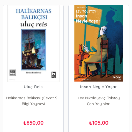
Uluç Reis
İnsan Neyle Yaşar
Halikarnas Balıkçısı (Cevat Şakir Kabaağaçlı)
Lev Nikolayeviç Tolstoy
Bilgi Yayınevi
Can Yayınları
650,00
105,00
₺
₺