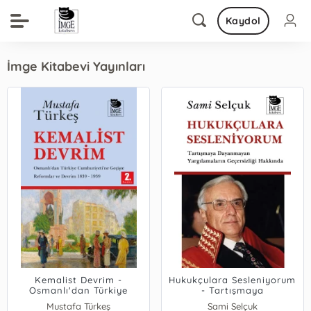
Kaydol
İmge Kitabevi Yayınları
Kemalist Devrim -
Hukukçulara Sesleniyorum
Osmanlı'dan Türkiye
- Tartışmaya
Cumhuriyeti'ne Geçişte
Dayanmayan
Mustafa Türkeş
Sami Selçuk