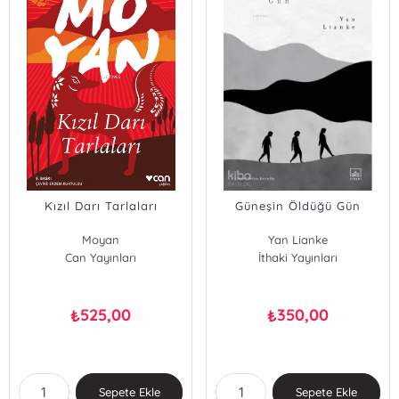
Kızıl Darı Tarlaları
Güneşin Öldüğü Gün
Moyan
Yan Lianke
Can Yayınları
İthaki Yayınları
525,00
350,00
₺
₺
Sepete Ekle
Sepete Ekle