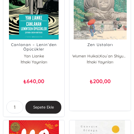
Canlanan – Lenin’den
Zen Ustaları
Öpücükler
Yan Lianke
Wumen Huikai;Kou´an Shiyuan
İthaki Yayınları
İthaki Yayınları
640,00
200,00
₺
₺
Sepete Ekle