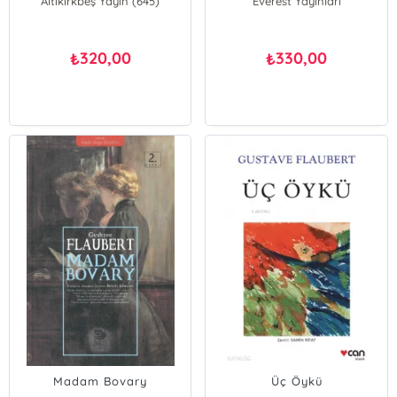
Altıkırkbeş Yayın (645)
Everest Yayınları
320,00
330,00
₺
₺
Madam Bovary
Üç Öykü