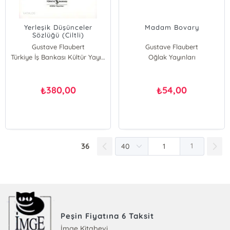
Yerleşik Düşünceler
Madam Bovary
Sözlüğü (Ciltli)
Gustave Flaubert
Gustave Flaubert
Türkiye İş Bankası Kültür Yayınları
Oğlak Yayınları
380,00
54,00
₺
₺
36
1
Peşin Fiyatına 6 Taksit
İmge Kitabevi