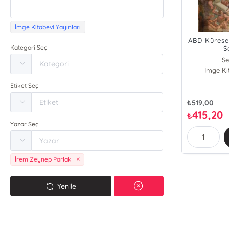
İmge Kitabevi Yayınları
ABD Kürese
Kategori Seç
S
Se
İmge Ki
Etiket Seç
₺
519,00
415,20
₺
Yazar Seç
İrem Zeynep Parlak
Yenile