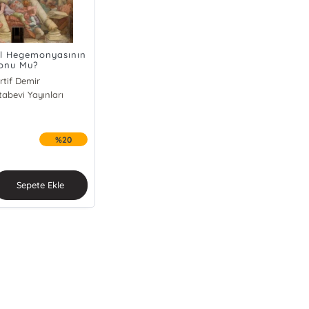
l Hegemonyasının
onu Mu?
rtif Demir
tabevi Yayınları
%20
Sepete Ekle