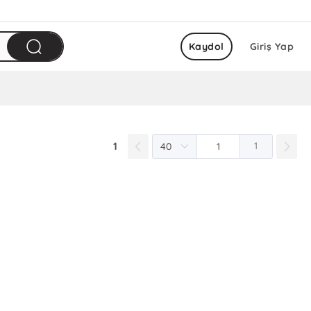
Kaydol
Giriş Yap
1
1