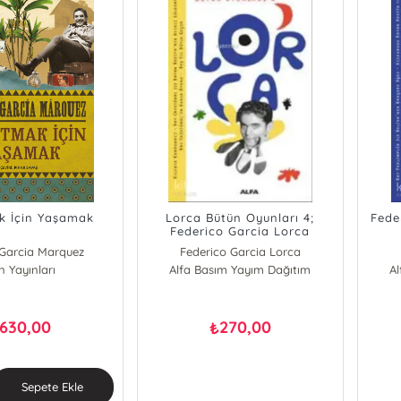
k İçin Yaşamak
Lorca Bütün Oyunları 4;
Fede
Federico Garcia Lorca
 Garcia Marquez
Federico Garcia Lorca
n Yayınları
Alfa Basım Yayım Dağıtım
A
630,00
270,00
₺
Sepete Ekle