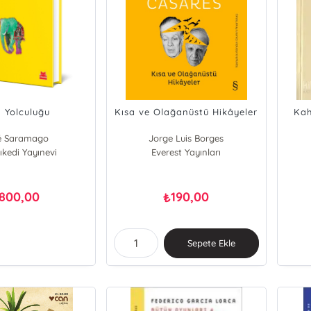
n Yolculuğu
Kısa ve Olağanüstü Hikâyeler
Kah
é Saramago
Jorge Luis Borges
ıkedi Yayınevi
Adolfo Bioy Casares
Everest Yayınları
800,00
190,00
₺
Sepete Ekle