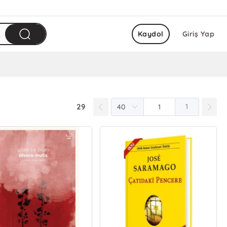
Kaydol
Giriş Yap
29
1