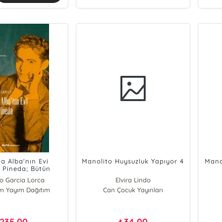
a Alba'nın Evi
Manolito Huysuzluk Yapıyor 4
Manol
 Pineda; Bütün
yunları 2
o Garcia Lorca
Elvira Lindo
ım Yayım Dağıtım
Can Çocuk Yayınları
235,00
34,00