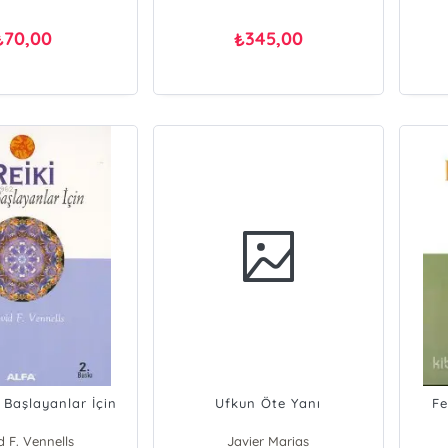
70,00
345,00
₺
₺
i Başlayanlar İçin
Ufkun Öte Yanı
Fe
d F. Vennells
Javier Marias