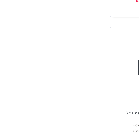
₺
Yazın
Ja
Ca