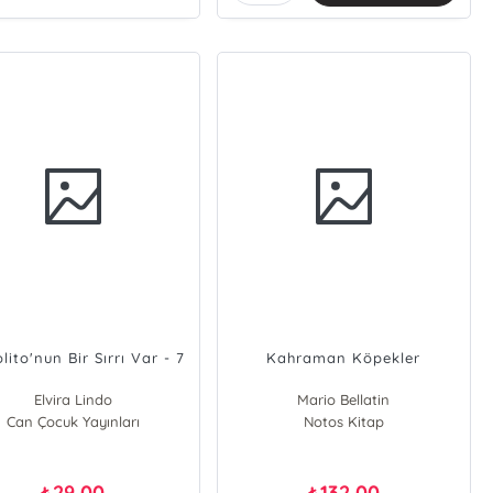
ito'nun Bir Sırrı Var - 7
Kahraman Köpekler
Elvira Lindo
Mario Bellatin
Can Çocuk Yayınları
Notos Kitap
29,00
132,00