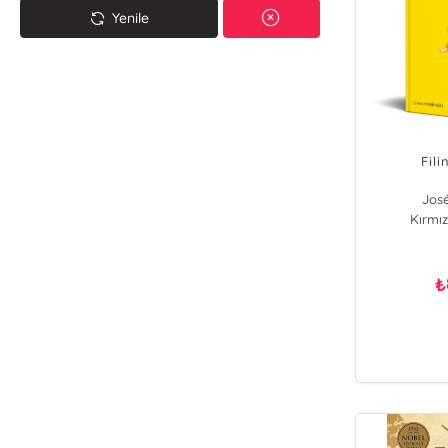
Yenile
Fili
Jos
Kırmız
₺