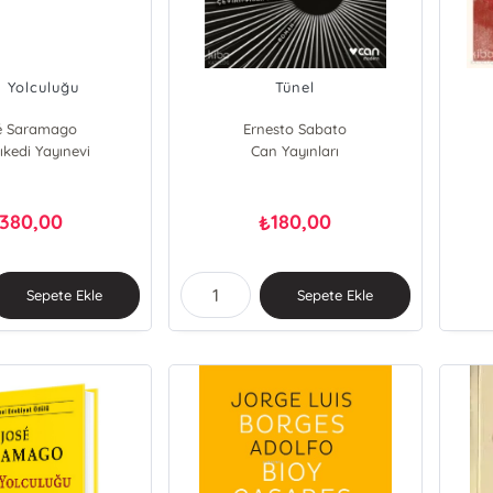
n Yolculuğu
Tünel
é Saramago
Ernesto Sabato
ıkedi Yayınevi
Can Yayınları
380,00
180,00
₺
Sepete Ekle
Sepete Ekle