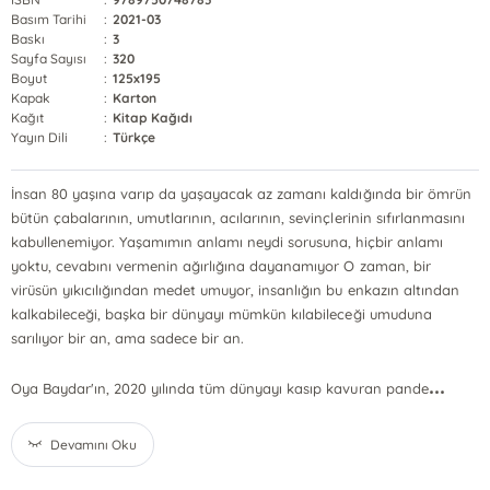
Basım Tarihi
:
2021-03
Baskı
:
3
Sayfa Sayısı
:
320
Boyut
:
125x195
Kapak
:
Karton
Kağıt
:
Kitap Kağıdı
Yayın Dili
:
Türkçe
İnsan 80 yaşına varıp da yaşayacak az zamanı kaldığında bir ömrün
bütün çabalarının, umutlarının, acılarının, sevinçlerinin sıfırlanmasını
kabullenemiyor. Yaşamımın anlamı neydi sorusuna, hiçbir anlamı
yoktu, cevabını vermenin ağırlığına dayanamıyor O zaman, bir
virüsün yıkıcılığından medet umuyor, insanlığın bu enkazın altından
kalkabileceği, başka bir dünyayı mümkün kılabileceği umuduna
sarılıyor bir an, ama sadece bir an.
...
Oya Baydar'ın, 2020 yılında tüm dünyayı kasıp kavuran pande
Devamını Oku