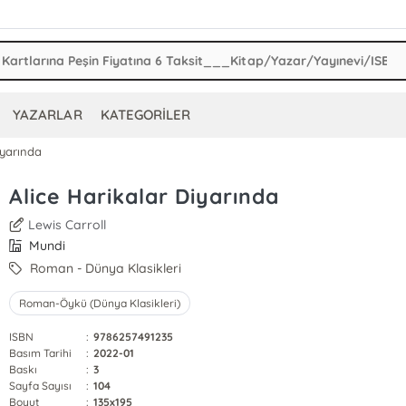
YAZARLAR
KATEGORİLER
iyarında
Alice Harikalar Diyarında
Lewis Carroll
Mundi
Roman - Dünya Klasikleri
Roman-Öykü (Dünya Klasikleri)
ISBN
:
9786257491235
Basım Tarihi
:
2022-01
Baskı
:
3
Sayfa Sayısı
:
104
Boyut
:
135x195