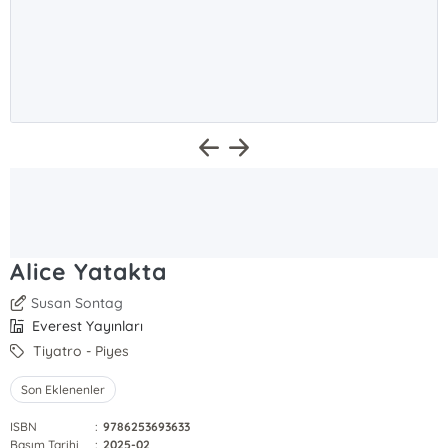
Alice Yatakta
Susan Sontag
Everest Yayınları
Tiyatro - Piyes
Son Eklenenler
ISBN
:
9786253693633
Basım Tarihi
:
2025-02