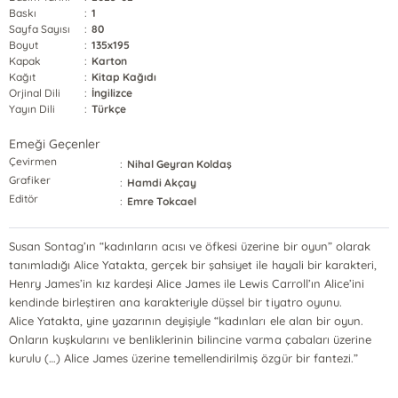
Baskı
:
1
Sayfa Sayısı
:
80
Boyut
:
135x195
Kapak
:
Karton
Kağıt
:
Kitap Kağıdı
Orjinal Dili
:
İngilizce
Yayın Dili
:
Türkçe
Emeği Geçenler
Çevirmen
:
Nihal Geyran Koldaş
Grafiker
:
Hamdi Akçay
Editör
:
Emre Tokcael
Susan Sontag’ın “kadınların acısı ve öfkesi üzerine bir oyun” olarak
tanımladığı Alice Yatakta, gerçek bir şahsiyet ile hayali bir karakteri,
Henry James’in kız kardeşi Alice James ile Lewis Carroll’ın Alice’ini
kendinde birleştiren ana karakteriyle düşsel bir tiyatro oyunu.
Alice Yatakta, yine yazarının deyişiyle “kadınları ele alan bir oyun.
Onların kuşkularını ve benliklerinin bilincine varma çabaları üzerine
kurulu (…) Alice James üzerine temellendirilmiş özgür bir fantezi.”