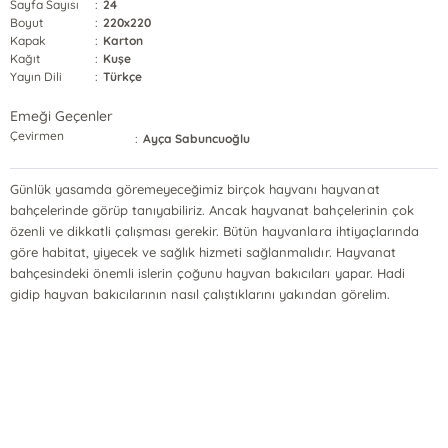
Sayfa Sayısı
:
24
Boyut
:
220x220
Kapak
:
Karton
Kağıt
:
Kuşe
Yayın Dili
:
Türkçe
Emeği Geçenler
Çevirmen
:
Ayça Sabuncuoğlu
Günlük yasamda göremeyeceğimiz birçok hayvanı hayvanat
bahçelerinde görüp tanıyabiliriz. Ancak hayvanat bahçelerinin çok
özenli ve dikkatli çalışması gerekir. Bütün hayvanlara ihtiyaçlarında
göre habitat, yiyecek ve sağlık hizmeti sağlanmalıdır. Hayvanat
bahçesindeki önemli islerin çoğunu hayvan bakıcıları yapar. Hadi
gidip hayvan bakıcılarının nasıl çalıştıklarını yakından görelim.