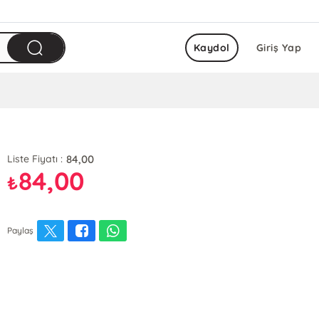
Kaydol
Giriş Yap
84,00
Liste Fiyatı :
84,00
₺
Paylaş