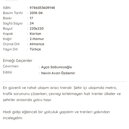
ISBN
:
9786053609148
Basım Tarihi
:
2018-04
Baskı
:
17
Sayfa Sayısı
:
24
Boyut
:
220x220
Kapak
:
Karton
Kağıt
:
2.Hamur
Orjinal Dili
:
Almanca
Yayın Dili
:
Türkçe
Emeği Geçenler
Çevirmen
:
Ayça Sabuncuoğlu
Editör
:
Nevin Avan Özdemir
En güvenli ve rahat ulaşım aracı trendir. Şehir içi ulaşımda metro,
trafik sorununu çözerken; çevreyi kirletmeyen hızlı trenler ülkeler ve
şehirler arasında yolcu taşır.
Hadi gidip eğlenceli bir yolculuk yapalım ve trenleri yakından
inceleyelim.