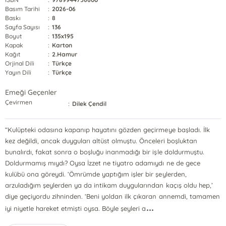
Basım Tarihi
:
2026-06
Baskı
:
8
Sayfa Sayısı
:
136
Boyut
:
135x195
Kapak
:
Karton
Kağıt
:
2.Hamur
Orjinal Dili
:
Türkçe
Yayın Dili
:
Türkçe
Emeği Geçenler
Çevirmen
:
Dilek Çendil
“Kulüpteki odasına kapanıp hayatını gözden geçirmeye başladı. İlk
kez değildi, ancak duyguları altüst olmuştu. Önceleri boşluktan
bunalırdı, fakat sonra o boşluğu inanmadığı bir işle doldurmuştu.
Doldurmamış mıydı? Oysa İzzet ne tiyatro adamıydı ne de gece
kulübü ona göreydi. ‘Ömrümde yaptığım işler bir şeylerden,
arzuladığım şeylerden ya da intikam duygularından kaçış oldu hep,’
diye geçiyordu zihninden. ‘Beni yoldan ilk çıkaran annemdi, tamamen
...
iyi niyetle hareket etmişti oysa. Böyle şeyleri a