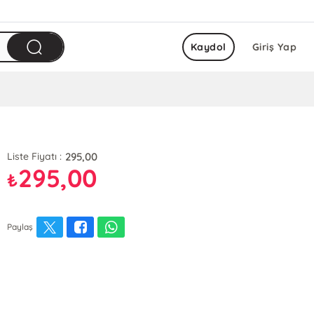
Kaydol
Giriş Yap
295,00
Liste Fiyatı :
295,00
₺
Paylaş