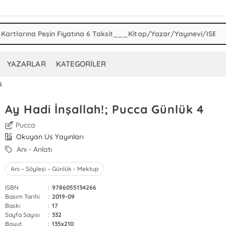
YAZARLAR
KATEGORİLER
4
Ay Hadi İnşallah!; Pucca Günlük 4
Pucca
Okuyan Us Yayınları
Anı - Anlatı
Anı – Söyleşi – Günlük - Mektup
ISBN
:
9786055134266
Basım Tarihi
:
2019-09
Baskı
:
17
Sayfa Sayısı
:
332
Boyut
:
135x210