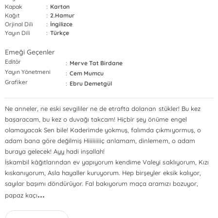
Kapak
:
Karton
Kağıt
:
2.Hamur
Orjinal Dili
:
İngilizce
Yayın Dili
:
Türkçe
Emeği Geçenler
Editör
:
Merve Tat Birdane
Yayın Yönetmeni
:
Cem Mumcu
Grafiker
:
Ebru Demetgül
Ne anneler, ne eski sevgililer ne de etrafta dolanan stükler! Bu kez
başaracam, bu kez o duvağı takcam! Hiçbir şey önüme engel
olamayacak Sen bile! Kaderimde yokmuş, falımda çıkmıyormuş, o
adam bana göre değilmiş Hiiiiiiiiiç anlamam, dinlemem, o adam
buraya gelecek! Ayy hadi inşallah!
İskambil kâğıtlarından ev yapıyorum kendime Valeyi saklıyorum, Kızı
kıskanıyorum, Asla hayaller kuruyorum. Hep birşeyler eksik kalıyor,
sayılar başımı döndürüyor. Fal bakıyorum maça aramızı bozuyor,
...
papaz kaçı