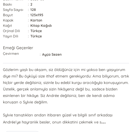
Baskı
:
2
Sayfa Sayısı
:
128
Boyut
:
125x195
Kapak
:
Karton
Kağıt
:
Kitap Kağıdı
Orjinal Dili
:
Türkçe
Yayın Dili
:
Türkçe
Emeği Geçenler
Çevirmen
:
Ayça Sezen
Gözlerim yaşlı bu akşam, siz öldüğünüz için mi yoksa ben yaşıyorum
diye mi? Bu öyküyü size ithaf etmem gerekiyordu: Ama biliyorum, artık
hiçbir yerde değilsiniz, sizinle bu edebî kurgu aracılığıyla konuşuyorum.
Üstelik, gerçek anlamıyla sizin hikâyeniz değil bu, sadece bizden
esinlenen bir hikâye. Siz Andrée değilsiniz, ben de kendi adıma
konuşan o Sylvie değilim.
Sylvie tanıştıkları andan itibaren güzel ve bilgili sınıf arkadaşı
...
Andrée’ye hayranlık besler, onun dikkatini çekmek ve s