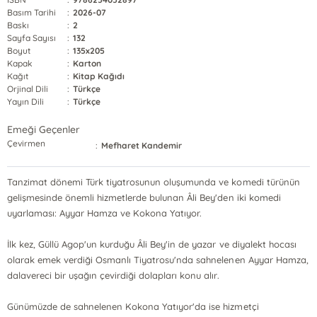
Basım Tarihi
:
2026-07
Baskı
:
2
Sayfa Sayısı
:
132
Boyut
:
135x205
Kapak
:
Karton
Kağıt
:
Kitap Kağıdı
Orjinal Dili
:
Türkçe
Yayın Dili
:
Türkçe
Emeği Geçenler
Çevirmen
:
Mefharet Kandemir
Tanzimat dönemi Türk tiyatrosunun oluşumunda ve komedi türünün
gelişmesinde önemli hizmetlerde bulunan Âli Bey'den iki komedi
uyarlaması: Ayyar Hamza ve Kokona Yatıyor.
İlk kez, Güllü Agop'un kurduğu Âli Bey'in de yazar ve diyalekt hocası
olarak emek verdiği Osmanlı Tiyatrosu'nda sahnelenen Ayyar Hamza,
dalavereci bir uşağın çevirdiği dolapları konu alır.
Günümüzde de sahnelenen Kokona Yatıyor'da ise hizmetçi