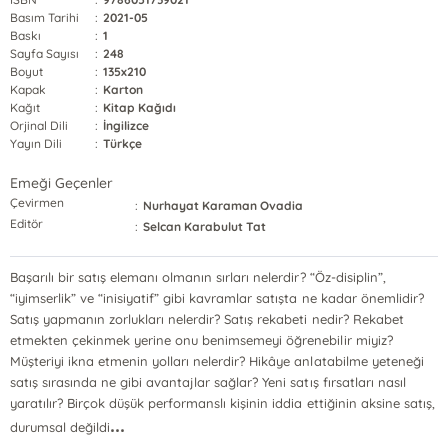
Basım Tarihi
:
2021-05
Baskı
:
1
Sayfa Sayısı
:
248
Boyut
:
135x210
Kapak
:
Karton
Kağıt
:
Kitap Kağıdı
Orjinal Dili
:
İngilizce
Yayın Dili
:
Türkçe
Emeği Geçenler
Çevirmen
:
Nurhayat Karaman Ovadia
Editör
:
Selcan Karabulut Tat
Başarılı bir satış elemanı olmanın sırları nelerdir? “Öz-disiplin”,
“iyimserlik” ve “inisiyatif” gibi kavramlar satışta ne kadar önemlidir?
Satış yapmanın zorlukları nelerdir? Satış rekabeti nedir? Rekabet
etmekten çekinmek yerine onu benimsemeyi öğrenebilir miyiz?
Müşteriyi ikna etmenin yolları nelerdir? Hikâye anlatabilme yeteneği
satış sırasında ne gibi avantajlar sağlar? Yeni satış fırsatları nasıl
yaratılır? Birçok düşük performanslı kişinin iddia ettiğinin aksine satış,
...
durumsal değildi