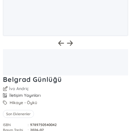
Belgrad Günlüğü
İvo Andriç
İletişim Yayınları
Hikaye - Öykü
Son Eklenenler
ISBN
:
9789750540042
Basım Tarihi
:
2026-07