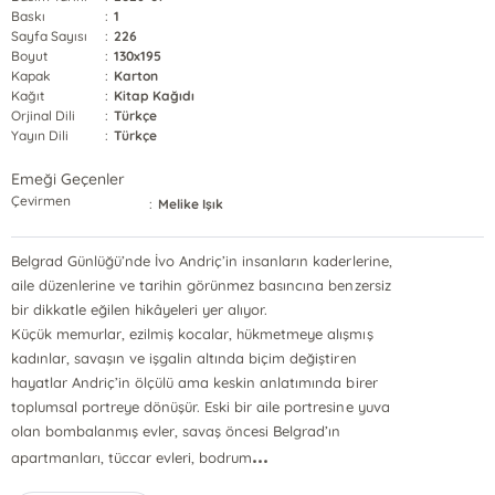
Baskı
:
1
Sayfa Sayısı
:
226
Boyut
:
130x195
Kapak
:
Karton
Kağıt
:
Kitap Kağıdı
Orjinal Dili
:
Türkçe
Yayın Dili
:
Türkçe
Emeği Geçenler
Çevirmen
:
Melike Işık
Belgrad Günlüğü’nde İvo Andriç’in insanların kaderlerine,
aile düzenlerine ve tarihin görünmez basıncına benzersiz
bir dikkatle eğilen hikâyeleri yer alıyor.
Küçük memurlar, ezilmiş kocalar, hükmetmeye alışmış
kadınlar, savaşın ve işgalin altında biçim değiştiren
hayatlar Andriç’in ölçülü ama keskin anlatımında birer
toplumsal portreye dönüşür. Eski bir aile portresine yuva
olan bombalanmış evler, savaş öncesi Belgrad’ın
...
apartmanları, tüccar evleri, bodrum