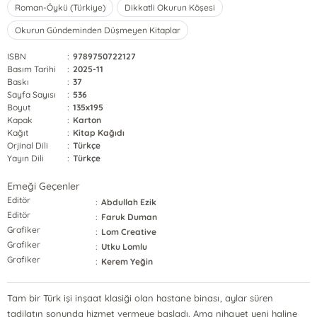
Roman-Öykü (Türkiye)
Dikkatli Okurun Köşesi
Okurun Gündeminden Düşmeyen Kitaplar
ISBN
:
9789750722127
Basım Tarihi
:
2025-11
Baskı
:
37
Sayfa Sayısı
:
536
Boyut
:
135x195
Kapak
:
Karton
Kağıt
:
Kitap Kağıdı
Orjinal Dili
:
Türkçe
Yayın Dili
:
Türkçe
Emeği Geçenler
Editör
:
Abdullah Ezik
Editör
:
Faruk Duman
Grafiker
:
Lom Creative
Grafiker
:
Utku Lomlu
Grafiker
:
Kerem Yeğin
Tam bir Türk işi inşaat klasiği olan hastane binası, aylar süren
tadilatın sonunda hizmet vermeye başladı. Ama nihayet yeni haline