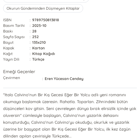
Okurun Gündeminden Düşmeyen Kitaplar
ISBN
:
9789750813818
Basım Tarihi
:
2025-10
Baskı
:
28
Sayfa Sayısı
:
252
Boyut
:
135x210
Kapak
:
Karton
Kağıt
:
Kitap Kağıdı
Yayın Dili
:
Türkçe
Emeği Geçenler
Çevirmen
:
Eren Yücesan Cendey
"Italo Calvino'nun Bir Kış Gecesi Eğer Bir Yolcu adlı yeni romanını
okumaya başlamak üzeresin. Rahatla. Toparlan. Zihnindeki bütün
düşünceleri kov gitsin. Seni çevreleyen dünya bırak elirsizlik içinde yok
oluversin" cümlesiyle başlayan, Calvino'nun yazarlık dehasını
konuşturduğu, Calvino'nun Calvino'yu okuduğu, okurluk ve yazarlık
üzerine bir başyapıt olan Bir Kış Gecesi Eğer Bir Yolcu, ilk kez özgün
dilinden apılan çevirisiyle Türkçede...