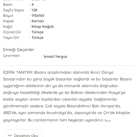
Baskı
:
4
Sayfa Sayısı
:
128
Boyut
:
115x165
Kapak
:
Karton
Kağıt
:
Kitap Kağıdı
Orjinal Dili
:
Türkçe
Yayın Dili
:
Türkçe
Emeği Geçenler
Çevirmen
:
İsmail Yerguz
İÇERİK TANITIMI: Bizans araştırmaları alanında İkinci Dünya
Savaşı'ndan bu yana büyük başarılar sağlandı ve bu başarılar Bizans
uygarlığının etkilerinin din ya da mimarlık alanında doğrudan
doğruya hissedildiği ülkelerde ya da Balkan ülkelerinden Rusya'ya
kadar sayıları artan kazılardan çıkarılan eşyalar bağlamında
görülmemiştir sadece. Çok sayıda Bizansbilimci Batı Avrupa'da,
ABD'de, aynı zamanda Avustralya'da, Japonya'da ve Çin'de kitaplar
...
yayınlıyorlar. Bu canlanmanın tüm heyecan uyandırıcı s
Devamını Oku