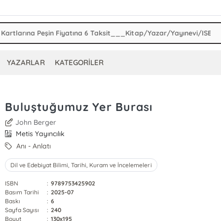
YAZARLAR
KATEGORİLER
Buluştuğumuz Yer Burası
John Berger
Metis Yayıncılık
Anı - Anlatı
Dil ve Edebiyat Bilimi, Tarihi, Kuram ve İncelemeleri
ISBN
:
9789753425902
Basım Tarihi
:
2025-07
Baskı
:
6
Sayfa Sayısı
:
240
Boyut
:
130x195