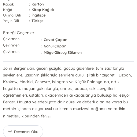
Kapak
:
Karton
Kağıt
:
Kitap Kağıdı
Orjinal Dili
:
İngilizce
Yayın Dili
:
Türkçe
Emeği Geçenler
Çevirmen
:
Cevat Çapan
Çevirmen
:
Gönül Çapan
Çevirmen
:
Müge Gürsoy Sökmen
John Berger´dan, geçen yüzyıla, göçüp gidenlere, tüm zaaflarıyla
sevilenlere, yaşanmışlıklarıyla şehirlere duru, ışıltılı bir ziyaret... Lizbon,
Krakow, Madrid, Cenevre, Islington ve Küçük Polonya´da, artık
hayatta olmayan yakınlarıyla, annesi, babası, eski sevgilileri,
öğretmenleri, ustaları, akademiden arkadaşlarıyla buluşup halleşiyor
Berger. Hayata ve edebiyata dair güzel ve değerli olan ne varsa bu
metnin içinden akıyor usul usul: tenin mucizesi, doğanın ve tarihin
...
nimetleri, kibirinden fer
Devamını Oku