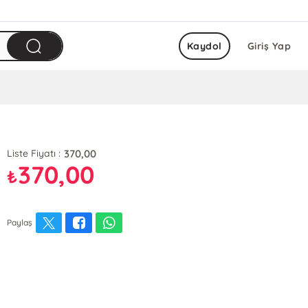
Kaydol
Giriş Yap
370,00
Liste Fiyatı :
370,00
₺
Paylaş