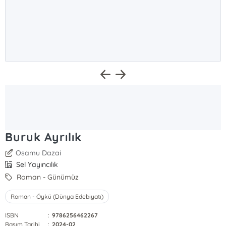
Buruk Ayrılık
Osamu Dazai
Sel Yayıncılık
Roman - Günümüz
Roman - Öykü (Dünya Edebiyatı)
ISBN
:
9786256462267
Basım Tarihi
:
2024-02