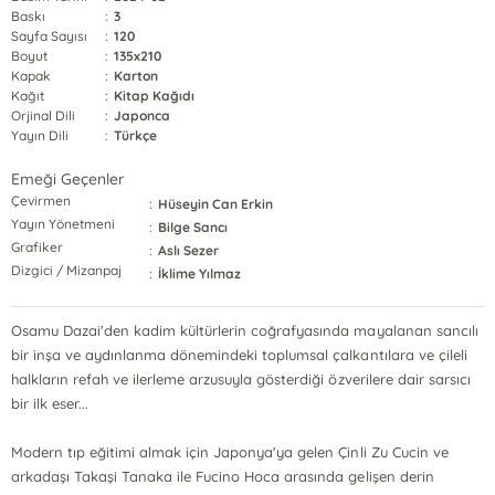
Baskı
:
3
Sayfa Sayısı
:
120
Boyut
:
135x210
Kapak
:
Karton
Kağıt
:
Kitap Kağıdı
Orjinal Dili
:
Japonca
Yayın Dili
:
Türkçe
Emeği Geçenler
Çevirmen
:
Hüseyin Can Erkin
Yayın Yönetmeni
:
Bilge Sancı
Grafiker
:
Aslı Sezer
Dizgici / Mizanpaj
:
İklime Yılmaz
Osamu Dazai'den kadim kültürlerin coğrafyasında mayalanan sancılı
bir inşa ve aydınlanma dönemindeki toplumsal çalkantılara ve çileli
halkların refah ve ilerleme arzusuyla gösterdiği özverilere dair sarsıcı
bir ilk eser...
Modern tıp eğitimi almak için Japonya'ya gelen Çinli Zu Cucin ve
arkadaşı Takaşi Tanaka ile Fucino Hoca arasında gelişen derin