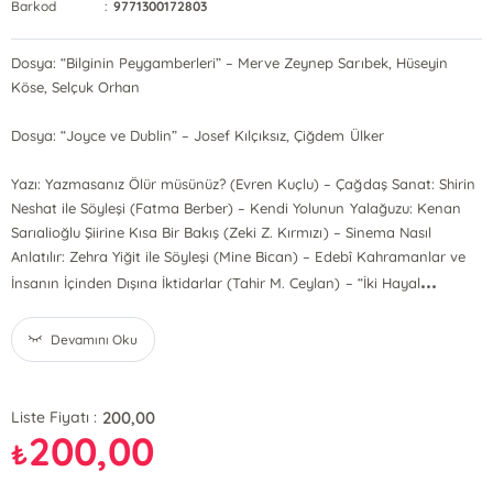
Barkod
:
9771300172803
Dosya: “Bilginin Peygamberleri” – Merve Zeynep Sarıbek, Hüseyin
Köse, Selçuk Orhan
Dosya: “Joyce ve Dublin” – Josef Kılçıksız, Çiğdem Ülker
Yazı: Yazmasanız Ölür müsünüz? (Evren Kuçlu) – Çağdaş Sanat: Shirin
Neshat ile Söyleşi (Fatma Berber) – Kendi Yolunun Yalağuzu: Kenan
Sarıalioğlu Şiirine Kısa Bir Bakış (Zeki Z. Kırmızı) – Sinema Nasıl
Anlatılır: Zehra Yiğit ile Söyleşi (Mine Bican) – Edebî Kahramanlar ve
...
İnsanın İçinden Dışına İktidarlar (Tahir M. Ceylan) – “İki Hayal
Devamını Oku
200,00
Liste Fiyatı :
200,00
₺