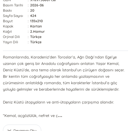
Basım Tarihi
:
2026-06
Baskı
:
20
Sayfa Sayısı
:
424
Boyut
:
135x210
Kapak
:
Karton
Kağıt
:
2.Hamur
Orjinal Dili
:
Türkçe
Yayın Dili
:
Türkçe
Romanlarında, Karadeniz’den Toroslar’a, Ağrı Dağı’ndan Ege’ye
uzanan çok geniş bir Anadolu coğrafyasını anlatan Yaşar Kemal,
Deniz Küstü’de, ana tema olarak İstanbul’un çürüyen doğasını seçer.
Bir kentin tüm coğrafyasıyla her anlamda yozlaşmasının ve
çürümesinin anlatıldığı romanda, tüm karakterler İstanbul’a göç
yoluyla gelmişler ve beraberlerinde hayallerini de sürüklemişlerdir.
Deniz Küstü ütopyaların ve anti-ütopyaların çarpışma alanıdır.
...
“Kemal, açgözlülük, nefret ve ç
Devamını Oku