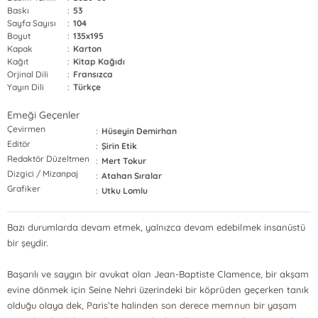
Baskı
:
53
Sayfa Sayısı
:
104
Boyut
:
135x195
Kapak
:
Karton
Kağıt
:
Kitap Kağıdı
Orjinal Dili
:
Fransızca
Yayın Dili
:
Türkçe
Emeği Geçenler
Çevirmen
:
Hüseyin Demirhan
Editör
:
Şirin Etik
Redaktör Düzeltmen
:
Mert Tokur
Dizgici / Mizanpaj
:
Atahan Sıralar
Grafiker
:
Utku Lomlu
Bazı durumlarda devam etmek, yalnızca devam edebilmek insanüstü
bir şeydir.
Başarılı ve saygın bir avukat olan Jean-Baptiste Clamence, bir akşam
evine dönmek için Seine Nehri üzerindeki bir köprüden geçerken tanık
olduğu olaya dek, Paris’te halinden son derece memnun bir yaşam