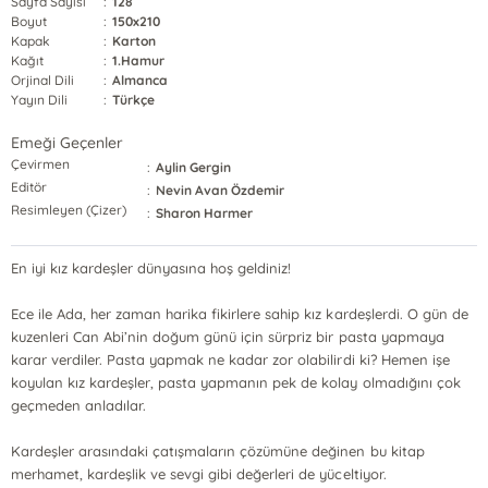
Sayfa Sayısı
:
128
Boyut
:
150x210
Kapak
:
Karton
Kağıt
:
1.Hamur
Orjinal Dili
:
Almanca
Yayın Dili
:
Türkçe
Emeği Geçenler
Çevirmen
:
Aylin Gergin
Editör
:
Nevin Avan Özdemir
Resimleyen (Çizer)
:
Sharon Harmer
En iyi kız kardeşler dünyasına hoş geldiniz!
Ece ile Ada, her zaman harika fikirlere sahip kız kardeşlerdi. O gün de
kuzenleri Can Abi’nin doğum günü için sürpriz bir pasta yapmaya
karar verdiler. Pasta yapmak ne kadar zor olabilirdi ki? Hemen işe
koyulan kız kardeşler, pasta yapmanın pek de kolay olmadığını çok
geçmeden anladılar.
Kardeşler arasındaki çatışmaların çözümüne değinen bu kitap
merhamet, kardeşlik ve sevgi gibi değerleri de yüceltiyor.