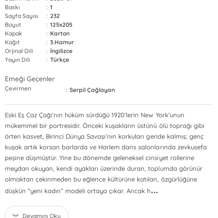
Baskı
:
1
Sayfa Sayısı
:
232
Boyut
:
125x205
Kapak
:
Karton
Kağıt
:
3.Hamur
Orjinal Dili
:
İngilizce
Yayın Dili
:
Türkçe
Emeği Geçenler
Çevirmen
:
Serpil Çağlayan
Eski Eş Caz Çağı’nın hüküm sürdüğü 1920’lerin New York’unun
mükemmel bir portresidir. Önceki kuşakların üstünü ölü toprağı gibi
örten kasvet, Birinci Dünya Savaşı’nın korkuları geride kalmış; genç
kuşak artık korsan barlarda ve Harlem dans salonlarında zevkusefa
peşine düşmüştür. Yine bu dönemde geleneksel cinsiyet rollerine
meydan okuyan, kendi ayakları üzerinde duran, toplumda görünür
olmaktan çekinmeden bu eğlence kültürüne katılan, özgürlüğüne
...
düşkün “yeni kadın” modeli ortaya çıkar. Ancak h
Devamını Oku