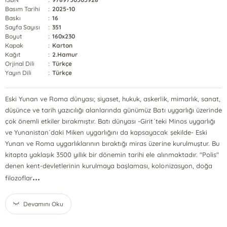
Basım Tarihi
:
2025-10
Baskı
:
16
Sayfa Sayısı
:
351
Boyut
:
160x230
Kapak
:
Karton
Kağıt
:
2.Hamur
Orjinal Dili
:
Türkçe
Yayın Dili
:
Türkçe
Eski Yunan ve Roma dünyası; siyaset, hukuk, askerlik, mimarlık, sanat,
düşünce ve tarih yazıcılığı alanlarında günümüz Batı uygarlığı üzerinde
çok önemli etkiler bırakmıştır. Batı dünyası -Girit´teki Minos uygarlığı
ve Yunanistan´daki Miken uygarlığını da kapsayacak şekilde- Eski
Yunan ve Roma uygarlıklarının bıraktığı miras üzerine kurulmuştur. Bu
kitapta yaklaşık 3500 yıllık bir dönemin tarihi ele alınmaktadır. "Polis"
denen kent-devletlerinin kurulmaya başlaması, kolonizasyon, doğa
...
filozoflar
Devamını Oku