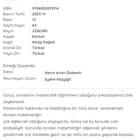
ISBN
:
9786053329114
Basım Tarihi
:
2025-11
Baskı
:
12
Sayfa Sayısı
:
64
Boyut
:
220x280
Kapak
:
Karton
Kağıt
:
Kitap Kağıdı
Orjinal Dili
:
Türkçe
Yayın Dili
:
Türkçe
Emeği Geçenler
Editör
:
Nevin Avan Özdemir
Resimleyen (Çizer)
:
Eylem Koçyiğit
Güroş, annesinin matematik öğretmeni olduğunu arkadaşlarına bile
söylemezdi.
Matematik hakkında ne hissettiğine bir türlü karar verememişti.
Annesi matematiğin
çok eğlenceli olduğunu söylüyordu, Güroş ise bu konuda çok
endişeliydi. Sonunda annesi matematiğin eğlenceli yönlerini
göstermek için harekete geçti ve işe nefis bir pasta yaparak başladı...