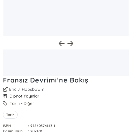
Fransız Devrimi’ne Bakış
Eric J. Hobsbawm
Dipnot Yayınları
Tarih - Diğer
Tarih
ISBN
:
9786057414311
Basım Tarihi
:
2021-11