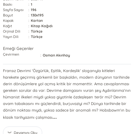
Baskı
:
1
Sayfa Sayısı
:
196
Boyut
:
130x195
Kapak
:
Karton
Kağıt
:
Kitap Kağıdı
Orjinal Dili
:
Türkçe
Yayın Dili
:
Türkçe
Emeği Geçenler
Çevirmen
:
Osman Akınhay
Fransız Devrimi 'Özgürlük, Eşitlik, Kardeşlik' sloganıyla kitleleri
harekete geçirmiş görkemli bir başkaldırı, modern dünyanın tarihinde
derin dönüşümlere yol açmış kritik bir momenttir. Ama cevaplanması
gereken sorular da var: Devrime damgasını vuran şey Aydınlanma'nın
hümanist ilkeleri miydi yoksa giyotinle özdeşleşen terör mü? Devrim
avam tabakasını mı güçlendirdi, burjuvaziyi mi? Dünya tarihinde bir
dönüm noktası mıydı, yoksa sadece bir anomali mi? Hobsbawm'ın bu
...
klasik tarihyazımı çalışması
Devamını Oku