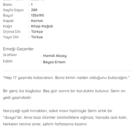
Baskı
:
1
Sayfa Sayısı
:
288
Boyut
:
135x195
Kapak
:
Karton
Kağıt
:
Kitap Kağıdı
Orjinal Dili
:
Türkçe
Yayın Dili
:
Türkçe
Emeği Geçenler
Grafiker
:
Hamdi Akçay
Editör
:
Beyza Ertem
“Hep 17 yaşında kalacaksın. Buna kimin neden olduğunu bulacağım.”
Bir genç kız kaybolur. Beş gün sonra bir korulukta bulunur. Serin on
yedi yaşındadır.
Narçiçeği ojeli tırnakları, askılı mavi tişörtüyle Serin artık bir
“dosya”dır. Ama bazı ölümler istatistiklere sığmaz; havada asılı kalır,
herkesin tenine siner, şehrin hafızasına kazınır.