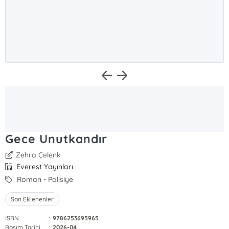
Gece Unutkandır
Zehra Çelenk
Everest Yayınları
Roman - Polisiye
Son Eklenenler
ISBN
:
9786253695965
Basım Tarihi
:
2026-04