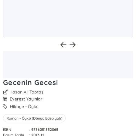
Gecenin Gecesi
Hasan Ali Toptaş
Everest Yayınları
Hikaye - Öykü
Roman - Öykü (Dünya Edebiyatı)
ISBN
:
9786051852065
Basım Tarihi
:
2017-12