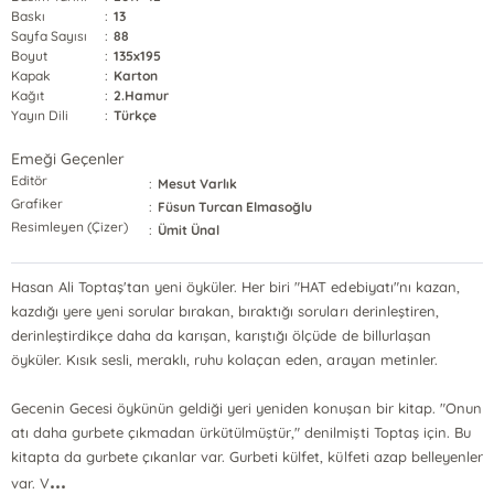
Baskı
:
13
Sayfa Sayısı
:
88
Boyut
:
135x195
Kapak
:
Karton
Kağıt
:
2.Hamur
Yayın Dili
:
Türkçe
Emeği Geçenler
Editör
:
Mesut Varlık
Grafiker
:
Füsun Turcan Elmasoğlu
Resimleyen (Çizer)
:
Ümit Ünal
Hasan Ali Toptaş'tan yeni öyküler. Her biri "HAT edebiyatı"nı kazan,
kazdığı yere yeni sorular bırakan, bıraktığı soruları derinleştiren,
derinleştirdikçe daha da karışan, karıştığı ölçüde de billurlaşan
öyküler. Kısık sesli, meraklı, ruhu kolaçan eden, arayan metinler.
Gecenin Gecesi öykünün geldiği yeri yeniden konuşan bir kitap. "Onun
atı daha gurbete çıkmadan ürkütülmüştür," denilmişti Toptaş için. Bu
kitapta da gurbete çıkanlar var. Gurbeti külfet, külfeti azap belleyenler
...
var. V