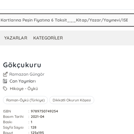
YAZARLAR
KATEGORİLER
Gökçukuru
Ramazan Güngör
Can Yayınları
Hikaye - Öykü
Roman-Öykü (Türkiye)
Dikkatli Okurun Köşesi
ISBN
:
9789750749254
Basım Tarihi
:
2021-04
Baskı
:
1
Sayfa Sayısı
:
128
Boyut
:
125x195