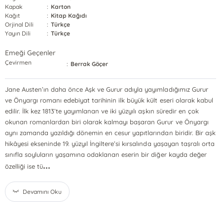
Kapak
:
Karton
Kağıt
:
Kitap Kağıdı
Orjinal Dili
:
Türkçe
Yayın Dili
:
Türkçe
Emeği Geçenler
Çevirmen
:
Berrak Göçer
Jane Austen’ın daha önce Aşk ve Gurur adıyla yayımladığımız Gurur
ve Önyargı romanı edebiyat tarihinin ilk büyük kült eseri olarak kabul
edilir. İlk kez 1813’te yayımlanan ve iki yüzyılı aşkın süredir en çok
okunan romanlardan biri olarak kalmayı başaran Gurur ve Önyargı
aynı zamanda yazıldığı dönemin en cesur yapıtlarından biridir. Bir aşk
hikâyesi ekseninde 19. yüzyıl İngiltere’si kırsalında yaşayan taşralı orta
sınıfla soyluların yaşamına odaklanan eserin bir diğer kayda değer
...
özelliği ise tü
Devamını Oku