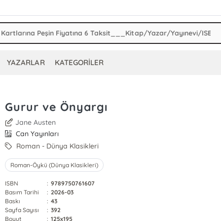
YAZARLAR
KATEGORİLER
Gurur ve Önyargı
Jane Austen
Can Yayınları
Roman - Dünya Klasikleri
Roman-Öykü (Dünya Klasikleri)
ISBN
:
9789750761607
Basım Tarihi
:
2026-03
Baskı
:
43
Sayfa Sayısı
:
392
Boyut
:
125x195