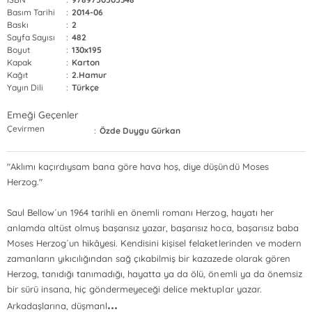
Basım Tarihi
:
2014-06
Baskı
:
2
Sayfa Sayısı
:
482
Boyut
:
130x195
Kapak
:
Karton
Kağıt
:
2.Hamur
Yayın Dili
:
Türkçe
Emeği Geçenler
Çevirmen
:
Özde Duygu Gürkan
"Aklımı kaçırdıysam bana göre hava hoş, diye düşündü Moses
Herzog."
Saul Bellow´un 1964 tarihli en önemli romanı Herzog, hayatı her
anlamda altüst olmuş başarısız yazar, başarısız hoca, başarısız baba
Moses Herzog´un hikâyesi. Kendisini kişisel felaketlerinden ve modern
zamanların yıkıcılığından sağ çıkabilmiş bir kazazede olarak gören
Herzog, tanıdığı tanımadığı, hayatta ya da ölü, önemli ya da önemsiz
bir sürü insana, hiç göndermeyeceği delice mektuplar yazar.
...
Arkadaşlarına, düşmanl