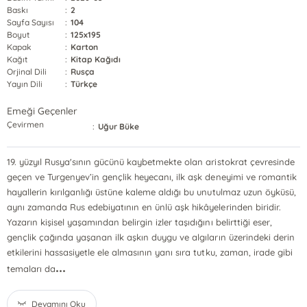
Baskı
:
2
Sayfa Sayısı
:
104
Boyut
:
125x195
Kapak
:
Karton
Kağıt
:
Kitap Kağıdı
Orjinal Dili
:
Rusça
Yayın Dili
:
Türkçe
Emeği Geçenler
Çevirmen
:
Uğur Büke
19. yüzyıl Rusya'sının gücünü kaybetmekte olan aristokrat çevresinde
geçen ve Turgenyev’in gençlik heyecanı, ilk aşk deneyimi ve romantik
hayallerin kırılganlığı üstüne kaleme aldığı bu unutulmaz uzun öyküsü,
aynı zamanda Rus edebiyatının en ünlü aşk hikâyelerinden biridir.
Yazarın kişisel yaşamından belirgin izler taşıdığını belirttiği eser,
gençlik çağında yaşanan ilk aşkın duygu ve algıların üzerindeki derin
etkilerini hassasiyetle ele almasının yanı sıra tutku, zaman, irade gibi
...
temaları da
Devamını Oku