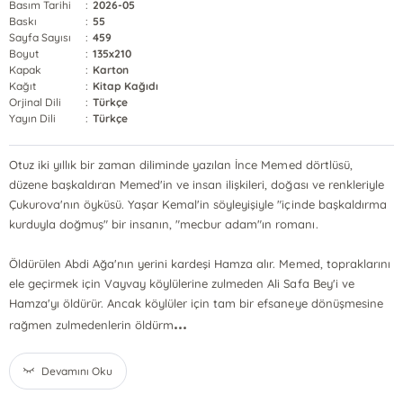
Basım Tarihi
:
2026-05
Baskı
:
55
Sayfa Sayısı
:
459
Boyut
:
135x210
Kapak
:
Karton
Kağıt
:
Kitap Kağıdı
Orjinal Dili
:
Türkçe
Yayın Dili
:
Türkçe
Otuz iki yıllık bir zaman diliminde yazılan İnce Memed dörtlüsü,
düzene başkaldıran Memed'in ve insan ilişkileri, doğası ve renkleriyle
Çukurova'nın öyküsü. Yaşar Kemal'in söyleyişiyle "içinde başkaldırma
kurduyla doğmuş" bir insanın, "mecbur adam"ın romanı.
Öldürülen Abdi Ağa'nın yerini kardeşi Hamza alır. Memed, topraklarını
ele geçirmek için Vayvay köylülerine zulmeden Ali Safa Bey'i ve
Hamza'yı öldürür. Ancak köylüler için tam bir efsaneye dönüşmesine
...
rağmen zulmedenlerin öldürm
Devamını Oku