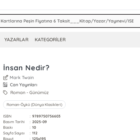
YAZARLAR
KATEGORİLER
İnsan Nedir?
Mark Twain
Can Yayınları
Roman - Günümüz
Roman-Öykü (Dünya Klasikleri)
ISBN
:
9789750756603
Basım Tarihi
:
2025-09
Baskı
:
10
Sayfa Sayısı
:
112
Boyut
:
125x195