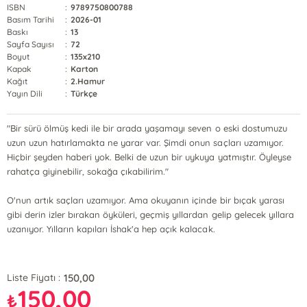
ISBN
:
9789750800788
Basım Tarihi
:
2026-01
Baskı
:
13
Sayfa Sayısı
:
72
Boyut
:
135x210
Kapak
:
Karton
Kağıt
:
2.Hamur
Yayın Dili
:
Türkçe
"Bir sürü ölmüş kedi ile bir arada yaşamayı seven o eski dostumuzu
uzun uzun hatırlamakta ne yarar var. Şimdi onun saçları uzamıyor.
Hiçbir şeyden haberi yok. Belki de uzun bir uykuya yatmıştır. Öyleyse
rahatça giyinebilir, sokağa çıkabilirim."
O'nun artık saçları uzamıyor. Ama okuyanın içinde bir bıçak yarası
gibi derin izler bırakan öyküleri, geçmiş yıllardan gelip gelecek yıllara
uzanıyor. Yılların kapıları İshak'a hep açık kalacak.
150,00
Liste Fiyatı :
150,00
₺