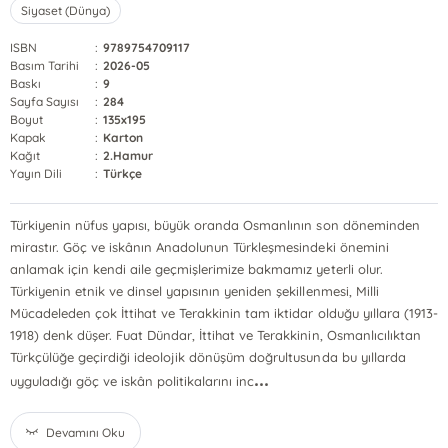
Siyaset (Dünya)
ISBN
:
9789754709117
Basım Tarihi
:
2026-05
Baskı
:
9
Sayfa Sayısı
:
284
Boyut
:
135x195
Kapak
:
Karton
Kağıt
:
2.Hamur
Yayın Dili
:
Türkçe
Türkiyenin nüfus yapısı, büyük oranda Osmanlının son döneminden
mirastır. Göç ve iskânın Anadolunun Türkleşmesindeki önemini
anlamak için kendi aile geçmişlerimize bakmamız yeterli olur.
Türkiyenin etnik ve dinsel yapısının yeniden şekillenmesi, Milli
Mücadeleden çok İttihat ve Terakkinin tam iktidar olduğu yıllara (1913-
1918) denk düşer. Fuat Dündar, İttihat ve Terakkinin, Osmanlıcılıktan
Türkçülüğe geçirdiği ideolojik dönüşüm doğrultusunda bu yıllarda
...
uyguladığı göç ve iskân politikalarını inc
Devamını Oku