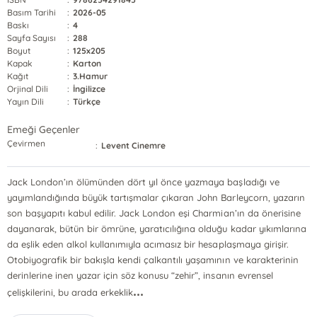
Basım Tarihi
:
2026-05
Baskı
:
4
Sayfa Sayısı
:
288
Boyut
:
125x205
Kapak
:
Karton
Kağıt
:
3.Hamur
Orjinal Dili
:
İngilizce
Yayın Dili
:
Türkçe
Emeği Geçenler
Çevirmen
:
Levent Cinemre
Jack London’ın ölümünden dört yıl önce yazmaya başladığı ve
yayımlandığında büyük tartışmalar çıkaran John Barleycorn, yazarın
son başyapıtı kabul edilir. Jack London eşi Charmian’ın da önerisine
dayanarak, bütün bir ömrüne, yaratıcılığına olduğu kadar yıkımlarına
da eşlik eden alkol kullanımıyla acımasız bir hesaplaşmaya girişir.
Otobiyografik bir bakışla kendi çalkantılı yaşamının ve karakterinin
derinlerine inen yazar için söz konusu “zehir”, insanın evrensel
...
çelişkilerini, bu arada erkeklik