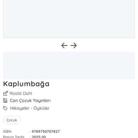
Kaplumbağa
Roald Dahl
Can Çocuk Yayınları
Hikayeler - Öyküler
Çocuk
ISBN
:
9789750707827
Basım Tarihi
:
2025-10