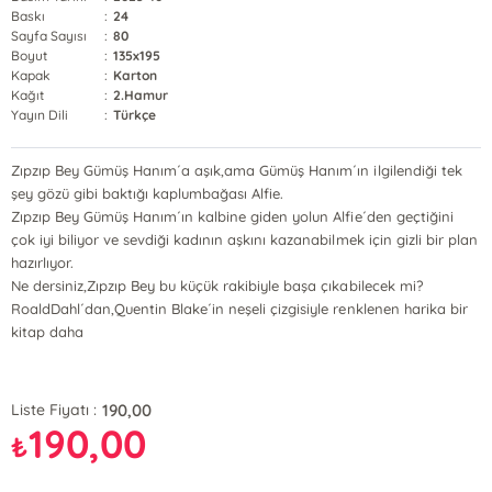
Baskı
:
24
Sayfa Sayısı
:
80
Boyut
:
135x195
Kapak
:
Karton
Kağıt
:
2.Hamur
Yayın Dili
:
Türkçe
Zıpzıp Bey Gümüş Hanım´a aşık,ama Gümüş Hanım´ın ilgilendiği tek
şey gözü gibi baktığı kaplumbağası Alfie.
Zıpzıp Bey Gümüş Hanım´ın kalbine giden yolun Alfie´den geçtiğini
çok iyi biliyor ve sevdiği kadının aşkını kazanabilmek için gizli bir plan
hazırlıyor.
Ne dersiniz,Zıpzıp Bey bu küçük rakibiyle başa çıkabilecek mi?
RoaldDahl´dan,Quentin Blake´in neşeli çizgisiyle renklenen harika bir
kitap daha
190,00
Liste Fiyatı :
190,00
₺