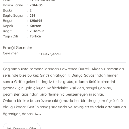
Basım Tarihi
:
2014-06
Baskı
:
2
Sayfa Sayısı
:
291
Boyut
:
125x195
Kapak
:
Karton
Kağıt
:
2.Hamur
Yayın Dili
:
Türkçe
Emeği Geçenler
Çevirmen
:
Dilek Şendil
Çağımızın usta romancılarından Lawrence Durrell, Akdeniz romanları
serisinde bize bu kez Girit´i anlatıyor. II. Dünya Savaşı´ndan hemen
sonra Girit´e gelen bir İngiliz turist grubu, adanın ünlü labirentini
gezmek için yola çıkıyor. Kafiledekiler kişilikleri, sosyal yapıları,
geçmişleri açısından birbirlerine hiç benzemeyen insanlar.
Onlarla birlikte bu serüvene çıktığımızda her birinin yaşam öyküsünü
olduğu kadar Girit´in savaş sırasında ve savaş ertesindeki ortamını da
...
öğreniyor, dahası A
Devamını Oku