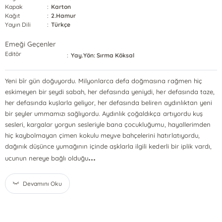
Kapak
:
Karton
Kağıt
:
2.Hamur
Yayın Dili
:
Türkçe
Emeği Geçenler
Editör
:
Yay.Yön: Sırma Köksal
Yeni bîr gün doğuyordu. Milyonlarca defa doğmasına rağmen hiç
eskimeyen bir şeydi sabah, her defasında yeniydi, her defasında taze,
her defasında kuşlarla geliyor, her defasında beliren aydınlıktan yeni
bir şeyler ummamızı sağlıyordu. Aydınlık çoğaldıkça artıyordu kuş
sesleri, kargalar yorgun sesleriyle bana çocukluğumu, hayallerimden
hiç kaybolmayan çimen kokulu meyve bahçelerini hatırlatıyordu,
dağınık düşünce yumağının içinde aşklarla ilgili kederli bir iplik vardı,
...
ucunun nereye bağlı olduğu
Devamını Oku