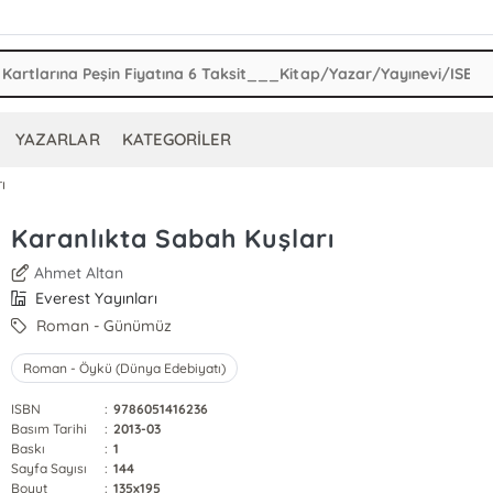
YAZARLAR
KATEGORİLER
ı
Karanlıkta Sabah Kuşları
Ahmet Altan
Everest Yayınları
Roman - Günümüz
Roman - Öykü (Dünya Edebiyatı)
ISBN
:
9786051416236
Basım Tarihi
:
2013-03
Baskı
:
1
Sayfa Sayısı
:
144
Boyut
:
135x195