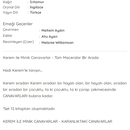
Kağıt
:
3.Hamur
Orjinal Dili
:
İngilizce
Yayın Dili
:
Türkçe
Emeği Geçenler
Çevirmen
:
Meltem Aydın
Editör
:
Ahu Ayan
Resimleyen (Çizer)
:
Melanie Williamson
Kerem ile Minik Canavarlar - Tüm Maceralar Bir Arada
Hadi Kerem’le tanışın…
Kerem sıradan Kerem sıradan bir hayatı olan, bir hayatı olan, sıradan
bir sıradan bir çocuktu, ta ki çocuktu, ta ki çorap çekmecesinde
CANAVARLARI bulana kadar.
*Set 12 kitaptan oluşmaktadır.
KEREM İLE MİNİK CANAVARLAR - KARANLIKTAKİ CANAVARLAR