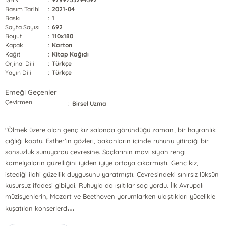
Basım Tarihi
:
2021-04
Baskı
:
1
Sayfa Sayısı
:
692
Boyut
:
110x180
Kapak
:
Karton
Kağıt
:
Kitap Kağıdı
Orjinal Dili
:
Türkçe
Yayın Dili
:
Türkçe
Emeği Geçenler
Çevirmen
:
Birsel Uzma
"Ölmek üzere olan genç kız salonda göründüğü zaman, bir hayranlık
çığlığı koptu. Esther’in gözleri, bakanların içinde ruhunu yitirdiği bir
sonsuzluk sunuyordu çevresine. Saçlarının mavi siyah rengi
kamelyaların güzelliğini iyiden iyiye ortaya çıkarmıştı. Genç kız,
istediği ilahi güzellik duygusunu yaratmıştı. Çevresindeki sınırsız lüksün
kusursuz ifadesi gibiydi. Ruhuyla da ışıltılar saçıyordu. İlk Avrupalı
müzisyenlerin, Mozart ve Beethoven yorumlarken ulaştıkları yücelikle
...
kuşatılan konserlerd